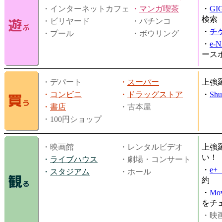
・インターネットカフェ
・
マンガ喫茶
・
GI
検索
・ビリヤード
・パチンコ
・
チ
・プール
・ボウリング
・
e-
ース
・デパート
・
スーパー
上強
・
コンビニ
・
ドラッグストア
・
Shu
・
書店
・古本屋
・100円ショップ
・映画館
・レンタルビデオ
上強
い！
・
ライブハウス
・劇場・コンサート
・
e
・
スタジアム
・ホール
約
・
Mov
をチ
・映画