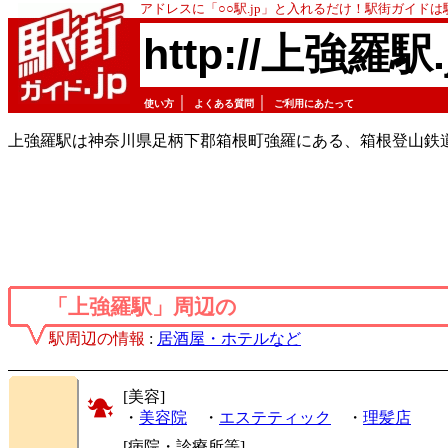
アドレスに「○○駅.jp」と入れるだけ！駅街ガイド
http://上強羅駅.
｜
｜
使い方
よくある質問
ご利用にあたって
上強羅駅は神奈川県足柄下郡箱根町強羅にある、箱根登山鉄
「上強羅駅」周辺の
駅周辺の情報
:
居酒屋・ホテルなど
[美容]
・
美容院
・
エステティック
・
理髪店
[病院・診療所等]