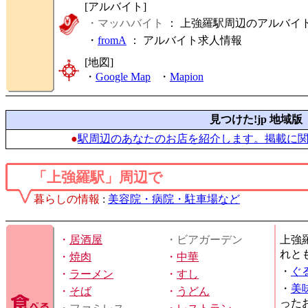
[アルバイト]
・マッハバイト
： 上強羅駅周辺のアルバイ
・
fromA
：
アルバイト求人情報
[地図]
・
Google Map
・
Mapion
見つけた!jp 地域版
●
駅周辺のあなたのお店を紹介します。掲載に
「上強羅駅」周辺で
暮らしの情報
:
美容院・病院・駐車場など
・
居酒屋
・ビアガーデン
上強
れと
・
焼肉
・
中華
・
ぐ
・
ラーメン
・
すし
・
美
・
そば
・
うどん
った