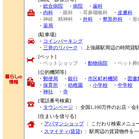
・
総合病院
・
病院
・
歯科
・
内科
・眼科
・耳鼻咽喉科
・
皮膚科
・神経、精神科
・
外科
・
整形外科
・形
・
薬局
[駐車場]
・
コインパーキング
・
三井のリパーク
： 上強羅駅周辺の時間貸
[ペット]
・ペットショップ
・
動物病院
・ペット葬
[公的機関等]
・
郵便局
・
銀行
・
市区町村機関
・
図書
・
保育所
・
幼稚園
・
小学校
・
中学校
・
神社
・
寺
[電話番号検索]
・
タウンページ
： 全国1,100万件のお店
[住まいを借りる]
・
アパマンショップ
： こだわり検索メニュ
・
スマイティ(賃貸)
： 駅周辺の賃貸物件を