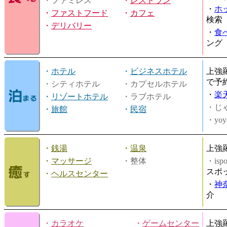
・ファミレス
・
レストラン
・
ホ
・
ファストフード
・
カフェ
検索
・
デリバリー
・
食
ング
・
ホテル
・
ビジネスホテル
上強
で予
・シティホテル
・カプセルホテル
・
楽
・
リゾートホテル
・ラブホテル
・じ
・
旅館
・
民宿
・yoy
・
銭湯
・
温泉
上強
・
マッサージ
・整体
・is
スポ
・
ヘルスセンター
・
神
介
・
カラオケ
・
ゲームセンター
上強